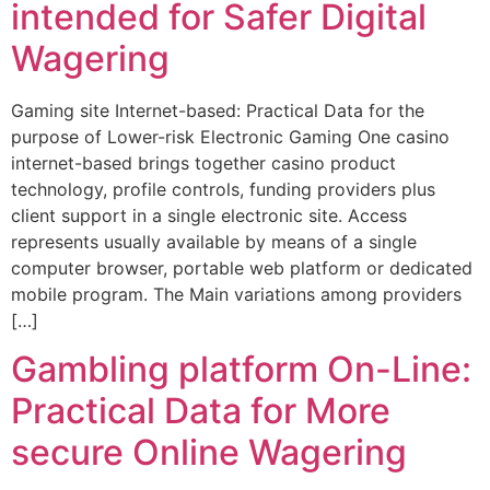
intended for Safer Digital
Wagering
Gaming site Internet-based: Practical Data for the
purpose of Lower-risk Electronic Gaming One casino
internet-based brings together casino product
technology, profile controls, funding providers plus
client support in a single electronic site. Access
represents usually available by means of a single
computer browser, portable web platform or dedicated
mobile program. The Main variations among providers
[…]
Gambling platform On-Line:
Practical Data for More
secure Online Wagering