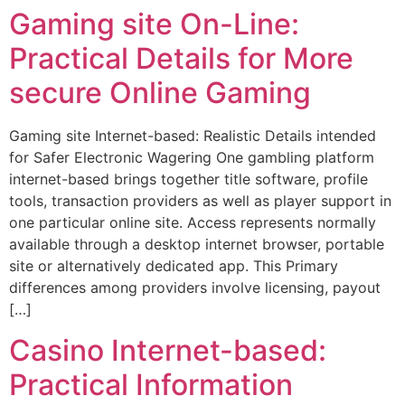
Gaming site On-Line:
Practical Details for More
secure Online Gaming
Gaming site Internet-based: Realistic Details intended
for Safer Electronic Wagering One gambling platform
internet-based brings together title software, profile
tools, transaction providers as well as player support in
one particular online site. Access represents normally
available through a desktop internet browser, portable
site or alternatively dedicated app. This Primary
differences among providers involve licensing, payout
[…]
Casino Internet-based:
Practical Information