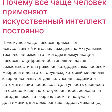
Почему все чаще человек
применяют
искусственный интеллект
постоянно
Почему все чаще человек применяют
искусственный интеллект ежедневно Актуальные
технологии изменяют методы коммуникации
человека с цифровой обстановкой, давая
возможности для решения каждодневных проблем.
Нейросети делаются орудием, который миллионы
юзеров используют для получения сведений и
автоматизации процессов. Доступность сервисов
на основе машинного обучения riobet зеркало на
сегодня помогает беречь время и получать
достижения, которые раньше подразумевали […]