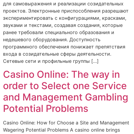
для самовыражения и реализации созидательных
проектов. Электронные приспособления разрешают
экспериментировать с конфигурациями, красками,
звуками и текстами, создавая создания, которые
ранее требовали специального образования и
недешевого оборудования. Доступность
программного обеспечения понижает препятствия
входа в созидательные сферы деятельности.
Сетевые сети и профильные группы […]
Casino Online: The way in
order to Select one Service
and Management Gambling
Potential Problems
Casino Online: How for Choose a Site and Management
Wagering Potential Problems A casino online brings