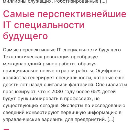
миллионы служащих. Роботизированные […]
Самые перспективнейшие
IT специальности
будущего
Самые перспективные IT специальности будущего
Технологическая революция преобразует
международный рынок работы, образуя
принципиально новые отрасли работы. Оцифровка
хозяйства генерирует специальности, которые ещё
десять лет назад считались фантазией. Специалисты
прогнозируют, что к 2030 году более 65% детей
будут функционировать в профессиях, не
существующих сегодня. Эксперты по исследованию
сведений конвертируют первичную информацию в
управленческие варианты для предприятий. […]